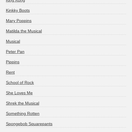
Kinkky Boots
Mary Poppins
Matilda the Musical
Musical
Peter Pan
Pippins
Rent
School of Rock
She Loves Me
Shrek the Musical
Something Rotten
Spongebob Squarepants