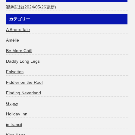
観劇記録(2024/05/26更新)
カテゴリー
A Bronx Tale
Amélie
Be More Chill
Daddy Long Legs
Falsettos
Fiddler on the Roof
Finding Neverland
Gypsy
Holiday Inn
in transit
King Kong