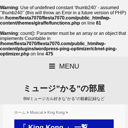
Warning
: Use of undefined constant ‘thumb240’ - assumed
'‘thumb240’' (this will throw an Error in a future version of PHP)
in
/home/fiesta7070/fiesta7070.com/public_html/wp-
content/themes/giraffe/functions.php
on line
81
Warning
: count(): Parameter must be an array or an object that
implements Countable in
/home/fiesta7070/fiesta7070.com/public_html/wp-
content/plugins/wordpress-ping-optimizer/cbnet-ping-
optimizer.php
on line
475
MENU
ミュージ”かる”の部屋
BWミュージカル好きな”かる”の観劇記録など
ホーム
>
Musical
>
King Kong
>
「 King Kong 」 一覧