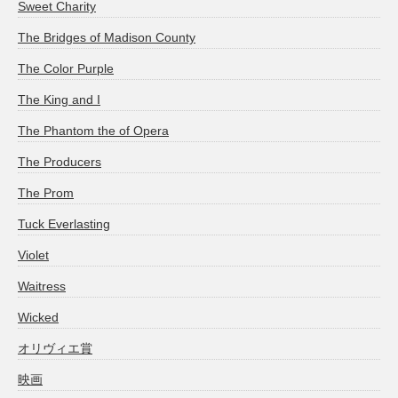
Sweet Charity
The Bridges of Madison County
The Color Purple
The King and I
The Phantom the of Opera
The Producers
The Prom
Tuck Everlasting
Violet
Waitress
Wicked
オリヴィエ賞
映画