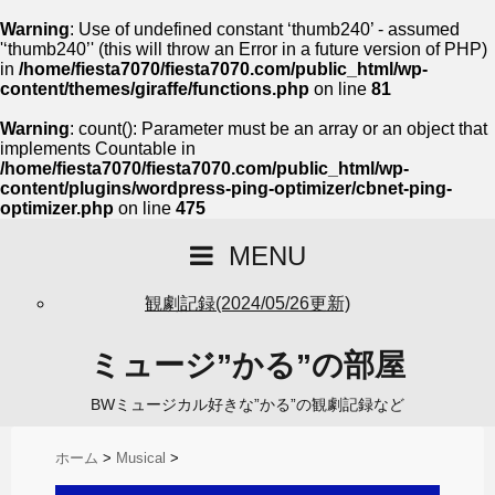
Warning
: Use of undefined constant ‘thumb240’ - assumed
'‘thumb240’' (this will throw an Error in a future version of PHP)
in
/home/fiesta7070/fiesta7070.com/public_html/wp-
content/themes/giraffe/functions.php
on line
81
Warning
: count(): Parameter must be an array or an object that
implements Countable in
/home/fiesta7070/fiesta7070.com/public_html/wp-
content/plugins/wordpress-ping-optimizer/cbnet-ping-
optimizer.php
on line
475
MENU
観劇記録(2024/05/26更新)
ミュージ”かる”の部屋
BWミュージカル好きな”かる”の観劇記録など
ホーム
>
Musical
>