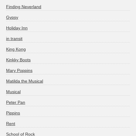
Finding Neverland
Gypsy
Holiday Inn
in transit
King Kong
Kinkky Boots
Mary Poppins
Matilda the Musical
Musical
Peter Pan
Pippins
Rent
School of Rock