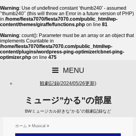
Warning
: Use of undefined constant ‘thumb240’ - assumed
'‘thumb240’' (this will throw an Error in a future version of PHP)
in
/home/fiesta7070/fiesta7070.com/public_html/wp-
content/themes/giraffe/functions.php
on line
81
Warning
: count(): Parameter must be an array or an object that
implements Countable in
/home/fiesta7070/fiesta7070.com/public_html/wp-
content/plugins/wordpress-ping-optimizer/cbnet-ping-
optimizer.php
on line
475
MENU
観劇記録(2024/05/26更新)
ミュージ”かる”の部屋
BWミュージカル好きな”かる”の観劇記録など
ホーム
>
Musical
>