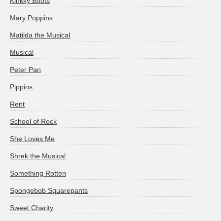
Kinkky Boots
Mary Poppins
Matilda the Musical
Musical
Peter Pan
Pippins
Rent
School of Rock
She Loves Me
Shrek the Musical
Something Rotten
Spongebob Squarepants
Sweet Charity