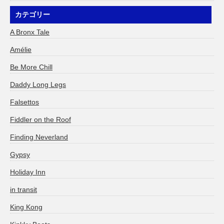
カテゴリー
A Bronx Tale
Amélie
Be More Chill
Daddy Long Legs
Falsettos
Fiddler on the Roof
Finding Neverland
Gypsy
Holiday Inn
in transit
King Kong