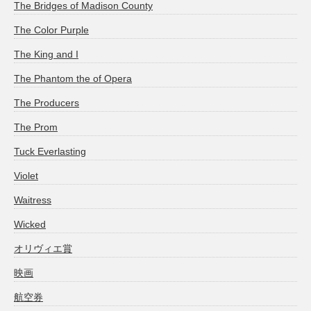
The Bridges of Madison County
The Color Purple
The King and I
The Phantom the of Opera
The Producers
The Prom
Tuck Everlasting
Violet
Waitress
Wicked
オリヴィエ賞
映画
航空券